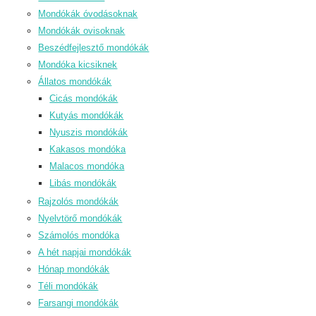
Mondókák óvodásoknak
Mondókák ovisoknak
Beszédfejlesztő mondókák
Mondóka kicsiknek
Állatos mondókák
Cicás mondókák
Kutyás mondókák
Nyuszis mondókák
Kakasos mondóka
Malacos mondóka
Libás mondókák
Rajzolós mondókák
Nyelvtörő mondókák
Számolós mondóka
A hét napjai mondókák
Hónap mondókák
Téli mondókák
Farsangi mondókák