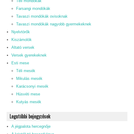
Téli mondókák
Farsangi mondókák
Tavaszi mondókák ovisoknak
Tavaszi mondókák nagyobb gyermekeknek
Nyelvtörők
Kiszámolók
Altató versek
Versek gyerekeknek
Esti mese
Téli mesék
Mikulás mesék
Karácsonyi mesék
Húsvéti mese
Kutyás mesék
Legutóbbi bejegyzések
A jégpalota hercegnője