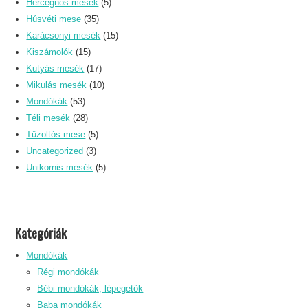
Hercegnős mesék
(5)
Húsvéti mese
(35)
Karácsonyi mesék
(15)
Kiszámolók
(15)
Kutyás mesék
(17)
Mikulás mesék
(10)
Mondókák
(53)
Téli mesék
(28)
Tűzoltós mese
(5)
Uncategorized
(3)
Unikornis mesék
(5)
Kategóriák
Mondókák
Régi mondókák
Bébi mondókák, lépegetők
Baba mondókák