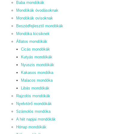
Baba mondókák
Mondókák óvodásoknak
Mondókák ovisoknak
Beszédfejlesztő mondókák
Mondóka kicsiknek
Állatos mondókák
Cicás mondókák
Kutyás mondókák
Nyuszis mondókák
Kakasos mondóka
Malacos mondóka
Libás mondókák
Rajzolós mondókák
Nyelvtörő mondókák
Számolós mondóka
A hét napjai mondókák
Hónap mondókák