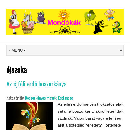
éjszaka
Az éjféli erdő boszorkánya
Kategóriák:
Boszorkányos mesék
,
Esti mese
Az éjféli erdő mélyén titokzatos alak
sétál: a boszorkány, akiről legendák
szólnak. Vajon barát vagy ellenség,
akit a sötétség rejteget? Története