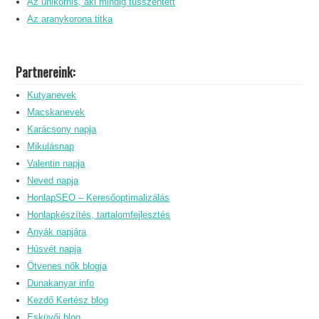
Az unikornis, aki mindig tüsszentett
Az aranykorona titka
Partnereink:
Kutyanevek
Macskanevek
Karácsony napja
Mikulásnap
Valentin napja
Neved napja
HonlapSEO – Keresőoptimalizálás
Honlapkészítés, tartalomfejlesztés
Anyák napjára
Húsvét napja
Ötvenes nők blogja
Dunakanyar info
Kezdő Kertész blog
Esküvői blog