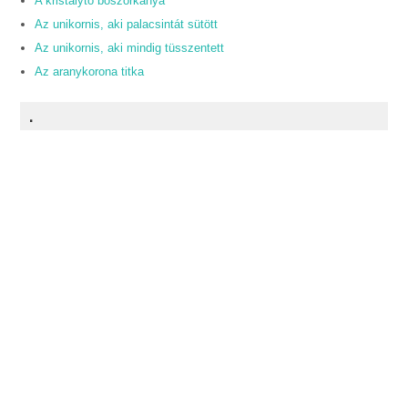
A kristálytó boszorkánya
Az unikornis, aki palacsintát sütött
Az unikornis, aki mindig tüsszentett
Az aranykorona titka
.