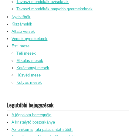
Tavaszi mondókák ovisoknak
Tavaszi mondókák nagyobb gyermekeknek
Nyelvtörők
Kiszámolók
Altató versek
Versek gyerekeknek
Esti mese
Téli mesék
Mikulás mesék
Karácsonyi mesék
Húsvéti mese
Kutyás mesék
Legutóbbi bejegyzések
A jégpalota hercegnője
A kristálytó boszorkánya
Az unikornis, aki palacsintát sütött