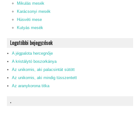
Mikulás mesék
Karácsonyi mesék
Húsvéti mese
Kutyás mesék
Legutóbbi bejegyzések
A jégpalota hercegnője
A kristálytó boszorkánya
Az unikornis, aki palacsintát sütött
Az unikornis, aki mindig tüsszentett
Az aranykorona titka
.