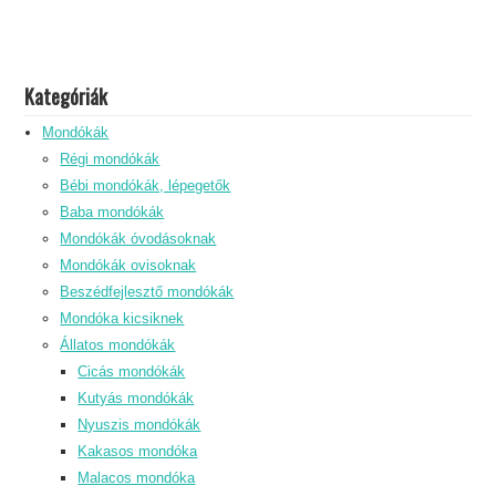
Kategóriák
Mondókák
Régi mondókák
Bébi mondókák, lépegetők
Baba mondókák
Mondókák óvodásoknak
Mondókák ovisoknak
Beszédfejlesztő mondókák
Mondóka kicsiknek
Állatos mondókák
Cicás mondókák
Kutyás mondókák
Nyuszis mondókák
Kakasos mondóka
Malacos mondóka