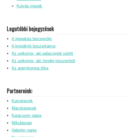
Kutyás mesék
Legutóbbi bejegyzések
A jégpalota hercegnője
A kristálytó boszorkánya
Az unikornis, aki palacsintát sütött
Az unikornis, aki mindig tüsszentett
Az aranykorona titka
Partnereink:
Kutyanevek
Macskanevek
Karácsony napja
Mikulásnap
Valentin napja