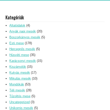
Kategóriák
Altatódalok
(4)
Anyák napi mesék
(20)
Boszorkányos mesék
(5)
Esti mese
(178)
Hercegnős mesék
(5)
Húsvéti mese
(35)
Karácsonyi mesék
(15)
Kiszámolók
(15)
Kutyás mesék
(17)
Mikulás mesék
(10)
Mondókák
(53)
Téli mesék
(28)
Tűzoltós mese
(5)
Uncategorized
(3)
Unikornis mesék
(5)