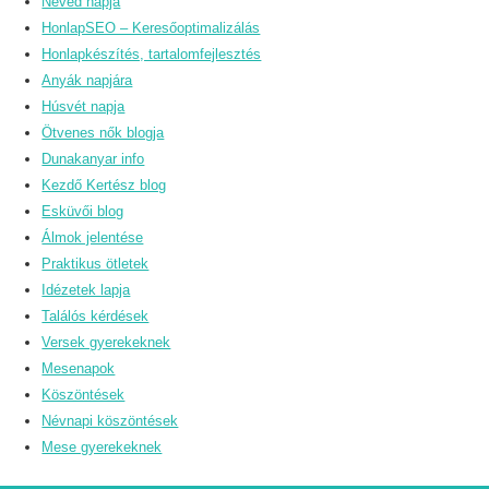
Neved napja
HonlapSEO – Keresőoptimalizálás
Honlapkészítés, tartalomfejlesztés
Anyák napjára
Húsvét napja
Ötvenes nők blogja
Dunakanyar info
Kezdő Kertész blog
Esküvői blog
Álmok jelentése
Praktikus ötletek
Idézetek lapja
Találós kérdések
Versek gyerekeknek
Mesenapok
Köszöntések
Névnapi köszöntések
Mese gyerekeknek