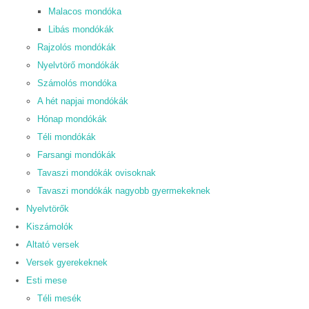
Malacos mondóka
Libás mondókák
Rajzolós mondókák
Nyelvtörő mondókák
Számolós mondóka
A hét napjai mondókák
Hónap mondókák
Téli mondókák
Farsangi mondókák
Tavaszi mondókák ovisoknak
Tavaszi mondókák nagyobb gyermekeknek
Nyelvtörők
Kiszámolók
Altató versek
Versek gyerekeknek
Esti mese
Téli mesék