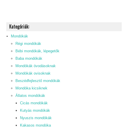
Kategóriák:
Mondókák
Régi mondókák
Bébi mondókák, lépegetők
Baba mondókák
Mondókák óvodásoknak
Mondókák ovisoknak
Beszédfejlesztő mondókák
Mondóka kicsiknek
Állatos mondókák
Cicás mondókák
Kutyás mondókák
Nyuszis mondókák
Kakasos mondóka