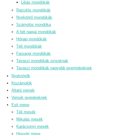
Libás mondókák
Rajzolós mondókák
Nyelvtörő mondókák
Számolós mondóka
A hét napjai mondókák
Hónap mondókák
Téli mondókák
Farsangi mondókák
Tavaszi mondókák ovisoknak
Tavaszi mondókák nagyobb gyermekeknek
Nyelvtörők
Kiszámolók
Altató versek
Versek gyerekeknek
Esti mese
Téli mesék
Mikulás mesék
Karácsonyi mesék
Húsvéti mese