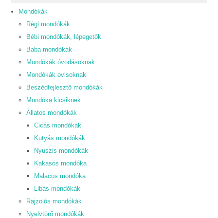
Mondókák
Régi mondókák
Bébi mondókák, lépegetők
Baba mondókák
Mondókák óvodásoknak
Mondókák ovisoknak
Beszédfejlesztő mondókák
Mondóka kicsiknek
Állatos mondókák
Cicás mondókák
Kutyás mondókák
Nyuszis mondókák
Kakasos mondóka
Malacos mondóka
Libás mondókák
Rajzolós mondókák
Nyelvtörő mondókák