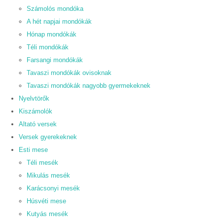
Számolós mondóka
A hét napjai mondókák
Hónap mondókák
Téli mondókák
Farsangi mondókák
Tavaszi mondókák ovisoknak
Tavaszi mondókák nagyobb gyermekeknek
Nyelvtörők
Kiszámolók
Altató versek
Versek gyerekeknek
Esti mese
Téli mesék
Mikulás mesék
Karácsonyi mesék
Húsvéti mese
Kutyás mesék