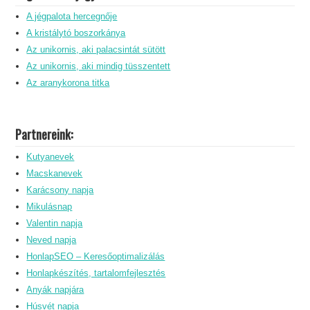
A jégpalota hercegnője
A kristálytó boszorkánya
Az unikornis, aki palacsintát sütött
Az unikornis, aki mindig tüsszentett
Az aranykorona titka
Partnereink:
Kutyanevek
Macskanevek
Karácsony napja
Mikulásnap
Valentin napja
Neved napja
HonlapSEO – Keresőoptimalizálás
Honlapkészítés, tartalomfejlesztés
Anyák napjára
Húsvét napja