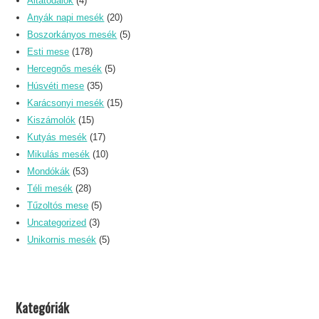
Altatódalok
(4)
Anyák napi mesék
(20)
Boszorkányos mesék
(5)
Esti mese
(178)
Hercegnős mesék
(5)
Húsvéti mese
(35)
Karácsonyi mesék
(15)
Kiszámolók
(15)
Kutyás mesék
(17)
Mikulás mesék
(10)
Mondókák
(53)
Téli mesék
(28)
Tűzoltós mese
(5)
Uncategorized
(3)
Unikornis mesék
(5)
Kategóriák