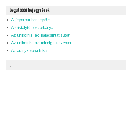
Legutóbbi bejegyzések
A jégpalota hercegnője
A kristálytó boszorkánya
Az unikornis, aki palacsintát sütött
Az unikornis, aki mindig tüsszentett
Az aranykorona titka
.