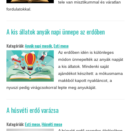
tele van misztikummal és váratlan
fordulatokkal.
A kis állatok anyák napi ünnepe az erdőben
Kategóriák:
Anyák napi mesék
,
Esti mese
Az erdőben idén is különleges
módon ünnepelték az anyák napját
a kis állatok. Mindenki saját
ajándékot készített: a mókusmama
makkból kapott nyakláncot, a
nyuszi pedig virágcsokorral lepte meg anyukáját.
A húsvéti erdő varázsa
Kategóriák:
Esti mese
,
Húsvéti mese
A húsvéti erdő csendes ölelésében