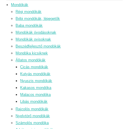
Mondókák
Régi mondókák
Bébi mondókák, lépegetők
Baba mondókák
Mondókák óvodásoknak
Mondókák ovisoknak
Beszédfejlesztő mondókák
Mondóka kicsiknek
Állatos mondókák
Cicás mondókák
Kutyás mondókák
Nyuszis mondókák
Kakasos mondóka
Malacos mondóka
Libás mondókák
Rajzolós mondókák
Nyelvtörő mondókák
Számolós mondóka